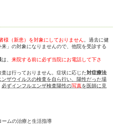
者様（新患）を対象にしておりません
。過去に健
外来」の対象になりませんので、他院を受診する
様
は、
来院する前に必ず当院にお電話して下さ
検査は行っておりません。症状に応じた
対症療法
エンザウイルスの検査を自ら行い、陽性だった場
。
必ずインフルエンザ検査陽性の
写真
を医師に見
ロームの治療と生活指導