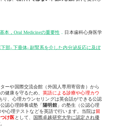
）
と基本，
Oral Medicine
の重要性
．
日本歯科心身医学
下部-
下垂体-
副腎系を介した内分泌反応に及ぼ
ンターや国際交流会館（外国人専用寄宿舎）から
人の健康を守るため、
英語による診療や心理カウ
あり、心理カウンセリングは英会話ができる公認
属公認心理師養成塾「
陽明館
」の塾生（公認心理
診や心理テストなどを英語で行います。当院は
留
りつけ医
として、
国際卓越研究大学に認定され優
す
。