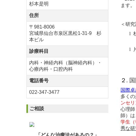
杉本是明
ます。
住所
＜研究
〒981-8006
宮城県仙台市泉区黒松1-31-9
杉
l
本ビル
l
診療科目
内科・
神経内科（脳神経内科）
・
心療内科・口腔内科
２.
国
電話番号
国際卓
022-347-3477
多くの
ンセリ
ご相談
心理師
師）は
学生（
秀な研
「どんな治療法があるの？」