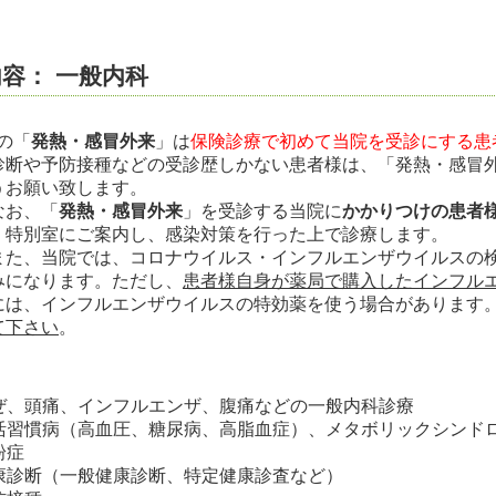
容： 一般内科
の「
発熱・感冒外来
」は
保険診療で初めて当院を受診にする患
診断や予防接種などの受診歴しかない患者様は、「発熱・感冒
うお願い致します。
お、「
発熱・感冒外来
」を受診する当院に
かかりつけの患者
。特別室にご案内し、感染対策を行った上で診療します。
また、当院では、コロナウイルス・インフルエンザウイルスの
みになります。ただし、
患者様自身が薬局で購入したインフル
には、インフルエンザウイルスの特効薬を使う場合があります
て下さい
。
ぜ、頭痛、インフルエンザ、腹痛などの一般内科診療
活習慣病（高血圧、糖尿病、高脂血症）、メタボリックシンド
粉症
康診断（一般健康診断、特定健康診査など）