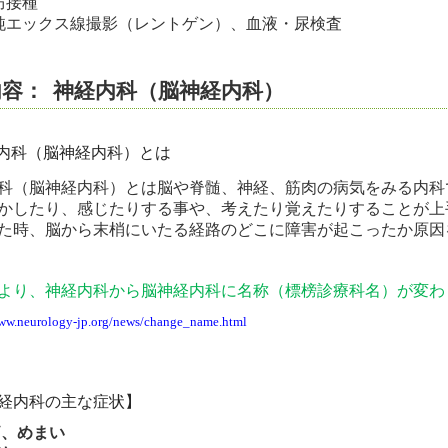
防接種
純エックス線撮影（レントゲン）、血液・尿検査
内容：
神経内科（脳神経内科）
内科（脳神経内科）とは
科（脳神経内科）とは脳や脊髄、神経、筋肉の病気をみる内科
かしたり、感じたりする事や、考えたり覚えたりすることが上
た時、脳から末梢にいたる経路のどこに障害が起こったか原因
より、神経内科から脳神経内科に名称（標榜診療科名）が変わ
www.neurology-jp.org/news/change_name.html
経内科の主な症状】
痛、
めまい