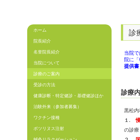
ホーム
診
院長紹介
名誉院長紹介
当院で
院に「
当院について
提供書
診療のご案内
受診の方法
診療内
健康診断・特定健診・基礎健診ほか
治験外来（参加者募集）
黒松内
ワクチン接種
１.
ボツリヌス注射
の診療
鍼灸リラクゼーション
２.