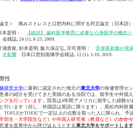
論文＞ 痛みストレスと口腔内科に関する邦文論文（日本語
杉本是明：
【総説】 歯科医学教育に必要な心身医学の概念
会雑誌
, 24 (1), 8-23, 2009.
片浦貴俊
,
杉本是明
,
飯久保正弘
,
庄司憲明：
舌侵害刺激が視床
す影響
．
日本口腔顔面痛学会雑誌
, 12 (1), 1-10, 2019.
際性
越研究大学
に最初に認定された地元の
東北大学
の保健管理セ
患者の紹介を受けてきた実績のある当院では、留学生や外国
ングを行っています
。院長は
4
年間アメリカに留学した経験が
と行います（但し、外国語は英語に限ります）。黒松内科附
、
TOFLE
か
TOEIC
で一定以上の点数を取った人に限られ、予
学部生・大学院生など）や外国人研究者（教員など）の
かか
究者を世界中から呼び込もうとする
東北大学をサポートしま