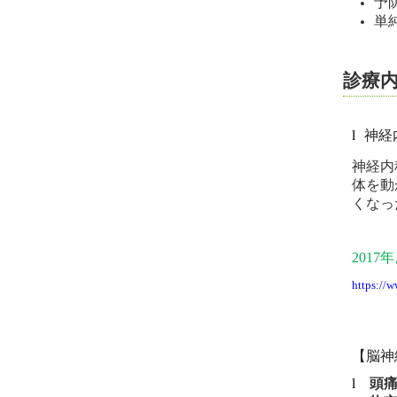
予
単
診療
l
神経
神経内
体を動
くなっ
2017
年
https://
【脳神
l
頭