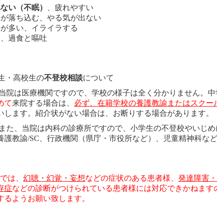
れない（不眠）
、疲れやすい
分が落ち込む、やる気が出ない
安が多い、イライラする
⾷、過⾷と嘔吐
生・高校生の
不登校相談
について
医療機関ですので、学校の様⼦は全く分かりません。中学
めて
来院する場合は、
必ず、在籍学校の養護教諭またはスクー
いします。紹介状がない場合は、お断りする場合があります。
当院は内科の診療所ですので、⼩学⽣の不登校やいじめに
養護教諭
/SC、
⾏政機関（県庁・市役所など）、児童精神科な
では、
幻聴・幻覚・妄想
などの症状のある患者様、
発達障害・
存症
などの診断がつけられている患者様には対応できかねます
するようお願い致します。