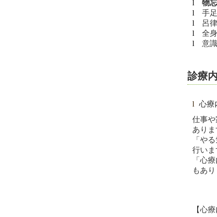
l
物
l
⼿
l
呂
l
全
l
意
診療
l
心療
仕事や
ありま
「やる
行いま
「心療
もあり
【⼼療