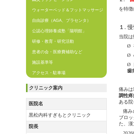
を特徴
ウォーターベッド＆フットマッサージ
自由診療（AGA、プラセンタ）
１.
慢
公認心理師養成塾「陽明館」
当院は
研修・教育・研究活動
Ø
患者の会・医療費補助など
Ø
施設基準等
Ø
歯
アクセス・駐車場
クリニック案内
痛みは
調性疼
ある院
医院名
痛み
黒松内科すぎもとクリニック
ブロッ
た、漢
院長
2026