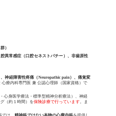
候群）
口腔異常感症（口腔セネストパチー）、非歯原性
）、神経障害性疼痛（
Neuropathic pain
）、痛覚変
 心療内科専門医 兼 公認心理師（国家資格）で
・心身医学療法・標準型精神分析療法）、神経
ング（約１時間）を
保険診療で行っています
。ま
科では、
精神科ではない本物の心療内科
を提供し