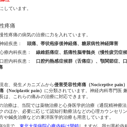
にしています。
性疼痛
慢性疼痛の病気の治療に力を入れています。
神経疾患：
頭痛、帯状疱疹後神経痛、糖尿病性神経障害
心療内科疾患：
線維筋痛症、筋痛性脳脊髄炎（慢性疲労症
口腔内科疾患：
口腔灼熱感症候群（舌痛症）、顎関節症、
痛
現在、発生メカニズムから
侵害受容性疼痛（
Nociceptive pain
痛（
Nociplastic pain
）
に分類されています。神経内科専門医 兼
長は、これらの痛みの治療に対応できます。
の治療は、当院では薬物治療と心身医学的治療（通院精神療法
クのほか、必要に応じて認知行動療法などの心理カウンセリ
方や鍼灸治療などの東洋医学的治療も用意しています。
年
9
月で、
東北大学病院心療内科は閉鎖
しますが、我が黒松内