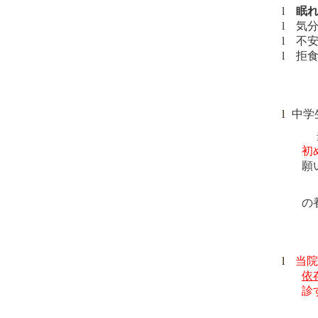
l
眠
l
気
l
不
l
拒
l
中学
当院は
初
願
また、
の
l
当院
依
診