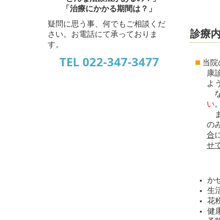
「治療にかかる期間は？」
疑問に思う事、何でもご相談くだ
診療内
さい。お電話にて承っておりま
す。
TEL
022-347-3477
■
当院
康
よ
な
い
の
合
せ
か
生
花
健